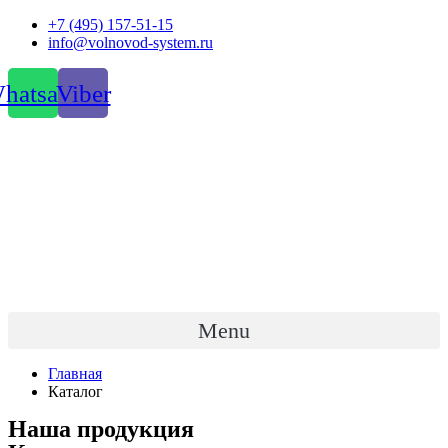
Перейти
+7 (495) 157-51-15
к
info@volnovod-system.ru
содержимому
hatsapp
Viber
Menu
Главная
Каталог
Наша продукция