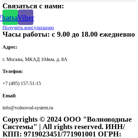
Связаться с нами:
hatsapp
Viber
Получить консультацию
Часы работы: с 9.00 до 18.00 ежедневно
Адрес:
г. Москва, МКАД 104км, д. 8А
Телефон:
+7 (495) 157-51-15
Email:
info@volnovod-system.ru
Copyrights © 2024 ООО "Волноводные
Системы" | All rights reserved. ИНН/
КПП: 9719023451/771901001 ОГРН: