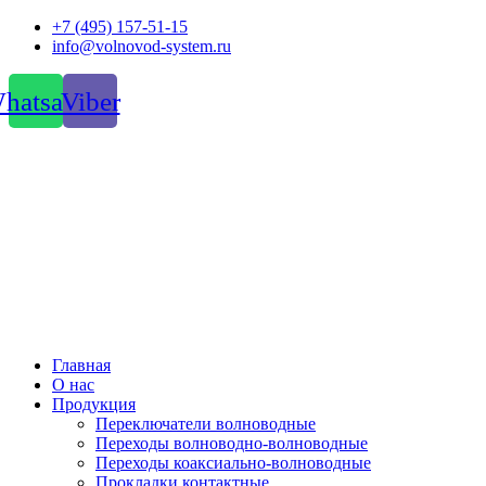
Перейти
+7 (495) 157-51-15
к
info@volnovod-system.ru
содержимому
hatsapp
Viber
Главная
О нас
Продукция
Переключатели волноводные
Переходы волноводно-волноводные
Переходы коаксиально-волноводные
Прокладки контактные