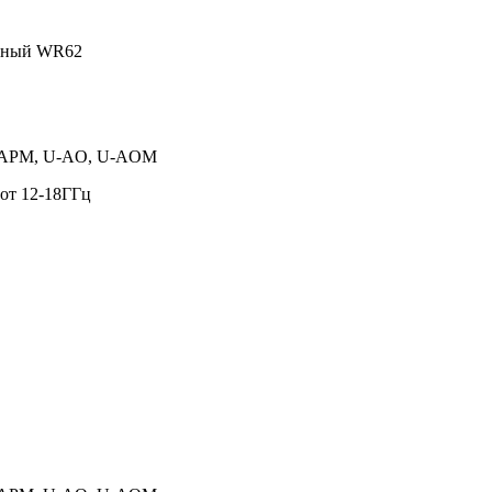
одный WR62
 U-APM, U-AO, U-AOM
от 12-18ГГц