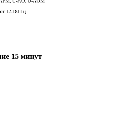
 U-APM, U-AO, U-AOM
от 12-18ГГц
ие 15 минут