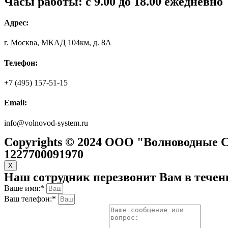
Часы работы: с 9.00 до 18.00 ежедневно
Адрес:
г. Москва, МКАД 104км, д. 8А
Телефон:
+7 (495) 157-51-15
Email:
info@volnovod-system.ru
Copyrights © 2024 ООО "Волноводные Си
1227700091970
X
Наш сотрудник перезвонит Вам в течен
Ваше имя:*
Ваш телефон:*