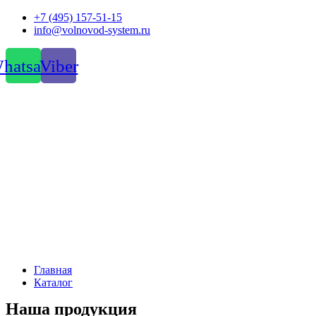
Перейти
+7 (495) 157-51-15
к
info@volnovod-system.ru
содержимому
hatsapp
Viber
Главная
Каталог
Наша продукция