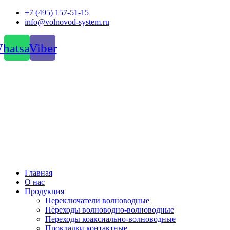
Перейти
+7 (495) 157-51-15
к
info@volnovod-system.ru
содержимому
hatsapp
Viber
Главная
О нас
Продукция
Переключатели волноводные
Переходы волноводно-волноводные
Переходы коаксиально-волноводные
Прокладки контактные