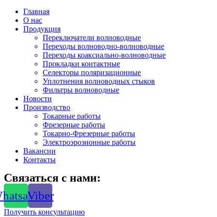
Главная
О нас
Продукция
Переключатели волноводные
Переходы волноводно-волноводные
Переходы коаксиально-волноводные
Прокладки контактные
Селекторы поляризационные
Уплотнения волноводных стыков
Фильтры волноводные
Новости
Производство
Токарные работы
Фрезерные работы
Токарно-Фрезерные работы
Электроэрозионные работы
Вакансии
Контакты
Связаться с нами:
hatsapp
Viber
Получить консультацию