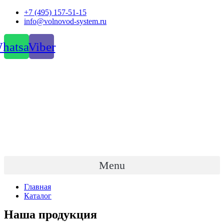
Перейти
+7 (495) 157-51-15
к
info@volnovod-system.ru
содержимому
hatsapp
Viber
Menu
Главная
Каталог
Наша продукция