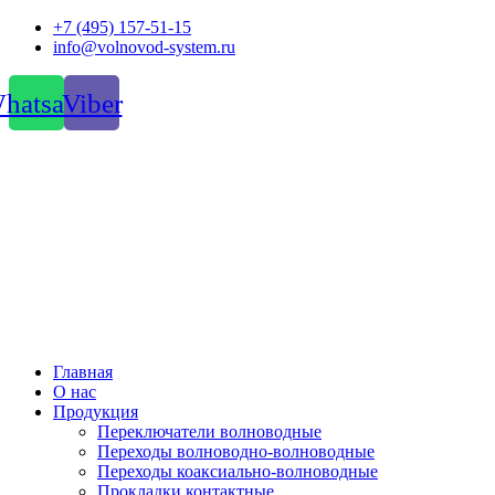
Перейти
+7 (495) 157-51-15
к
info@volnovod-system.ru
содержимому
hatsapp
Viber
Главная
О нас
Продукция
Переключатели волноводные
Переходы волноводно-волноводные
Переходы коаксиально-волноводные
Прокладки контактные