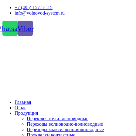
Перейти
+7 (495) 157-51-15
к
info@volnovod-system.ru
содержимому
hatsapp
Viber
Главная
О нас
Продукция
Переключатели волноводные
Переходы волноводно-волноводные
Переходы коаксиально-волноводные
Прокладки контактные